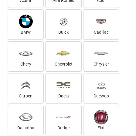
Acura
Alfa Romeo
Audi
BMW
Buick
Cadillac
Chery
Chevrolet
Chrysler
Citroen
Dacia
Daewoo
Daihatsu
Dodge
Fiat