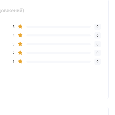
одовжений)
5
0
4
0
3
0
2
0
1
0