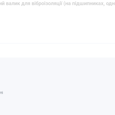
й валик для віброізоляції (на підшипниках, од
ті