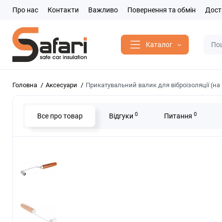
Про нас
Контакти
Важливо
Повернення та обмін
Дост
Каталог
Головна
Аксесуари
Прикатувальний валик для віброізоляції (н
0
0
Все про товар
Відгуки
Питання