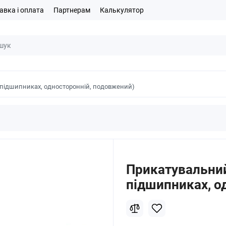
авка і оплата
Партнерам
Калькулятор
а підшипниках, односторонній, подовжений)
Прикатувальний 
підшипниках, о