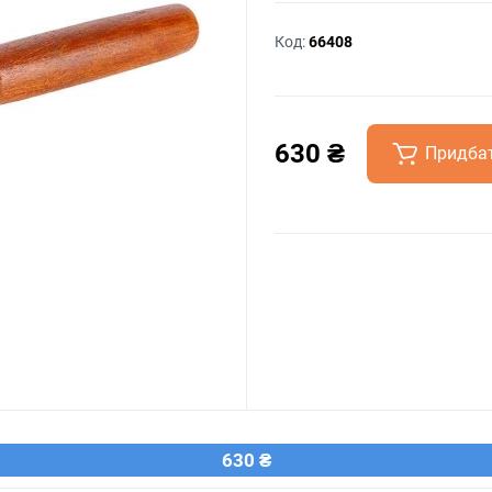
Код:
66408
630 ₴
Придба
630 ₴