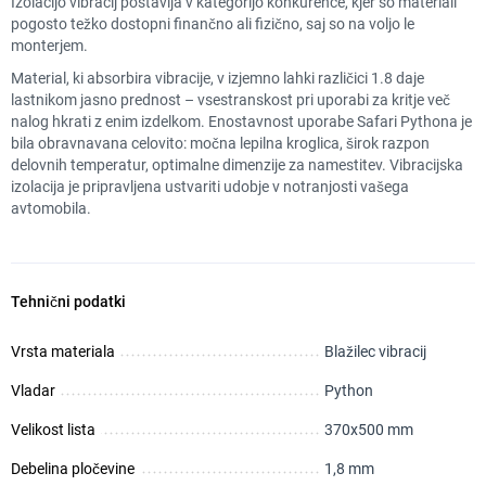
Izolacijo vibracij postavlja v kategorijo konkurence, kjer so materiali
pogosto težko dostopni finančno ali fizično, saj so na voljo le
monterjem.
Material, ki absorbira vibracije, v izjemno lahki različici 1.8 daje
lastnikom jasno prednost – vsestranskost pri uporabi za kritje več
nalog hkrati z enim izdelkom. Enostavnost uporabe Safari Pythona je
bila obravnavana celovito: močna lepilna kroglica, širok razpon
delovnih temperatur, optimalne dimenzije za namestitev. Vibracijska
izolacija je pripravljena ustvariti udobje v notranjosti vašega
avtomobila.
Tehnični podatki
Vrsta materiala
Blažilec vibracij
Vladar
Python
Velikost lista
370х500 mm
Debelina pločevine
1,8 mm