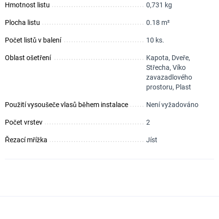
Hmotnost listu
0,731 kg
Plocha listu
0.18 m²
Počet listů v balení
10 ks.
Oblast ošetření
Kapota, Dveře,
Střecha, Víko
zavazadlového
prostoru, Plast
Použití vysoušeče vlasů během instalace
Není vyžadováno
Počet vrstev
2
Řezací mřížka
Jíst