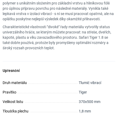
polymer s unikátním složením pro základní vrstvu a hliníkovou fólii
pro úplnou přípravu povrchu pro následné materiály. Vynikla také
lepkavá vrstva v izolaci vibrací - s ní se musí pracovat opatrně, ale na
oplátku poskytne nejlepší výsledek díky okamžité přilnavosti.
Charakteristické vlastnosti "divoké" řady materiálu vytvořily status
univerzálního hráče, se kterým můžete pracovat: na střeše, dveřích,
kapotě, plastu a víku zavazadlového prostoru. Safari Tiger 1.8 se
také dobře používá, protože byly promyšleny optimální rozměry a
široký rozsah provozních teplot.
Upřesnění
Druh materiálu
Tlumič vibrací
Pravítko
Tiger
Velikost listu
370х500 mm
Tloušťka plechu
1,8 mm