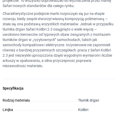
projektów. To wszystko doprowadziło do wyznaczenia przez markę
Safari nowych standardów dla całego rynku.
Charakterystyczne podejście marki rozpoczęło się już na etapie
rozwoju, kiedy zespół stworzył własną kompozycję polimerową —
stała się ona podstawą wszystkich materiałów. Jednak w przypadku
tłumika drgań Safari Kolibri 2.3 osiągnięto o wiele więcej —
uwolniono kierowców od typowych obaw związanych z montażem
tłumików drgań w „ryzykownych” samochodach, takich jak
samochody kompaktowe i elektryczne. Inżynierowie nie zapomnieli
również o bardziej przyziemnych szczegółach: praca z Safari Kolibri
2.3 jest niezwykle uproszczona dzięki wygodnym wymiarom i liczbie
arkuszy w opakowaniu, a silna przyczepność poprawia
niezawodność materiału.
Specyfikacja
Rodzaj materiału
Tłumik drgań
Linijka
Kolibri