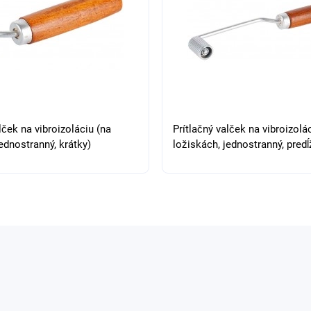
lček na vibroizoláciu (na
Prítlačný valček na vibroizolá
ednostranný, krátky)
ložiskách, jednostranný, predĺ