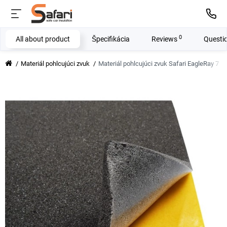
0
All about product
Špecifikácia
Reviews
Questi
Materiál pohlcujúci zvuk
Materiál pohlcujúci zvuk Safari EagleRay 7