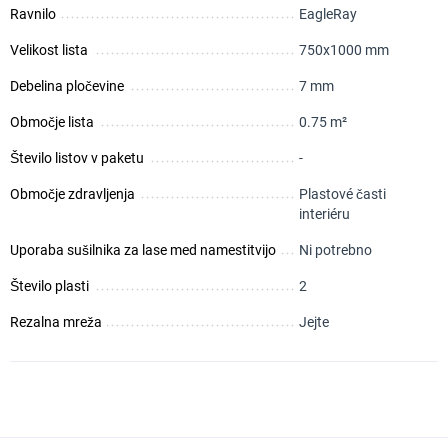
Ravnilo
EagleRay
Velikost lista
750х1000 mm
Debelina pločevine
7 mm
Območje lista
0.75 m²
Število listov v paketu
-
Območje zdravljenja
Plastové časti
interiéru
Uporaba sušilnika za lase med namestitvijo
Ni potrebno
Število plasti
2
Rezalna mreža
Jejte