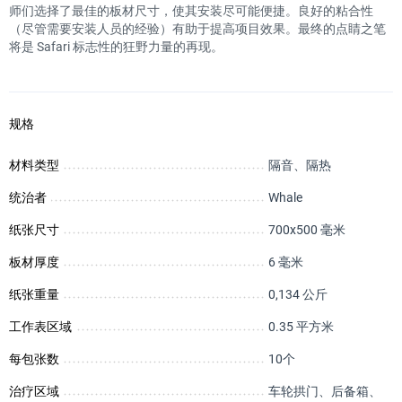
师们选择了最佳的板材尺寸，使其安装尽可能便捷。良好的粘合性
（尽管需要安装人员的经验）有助于提高项目效果。最终的点睛之笔
将是 Safari 标志性的狂野力量的再现。
规格
材料类型
隔音、隔热
统治者
Whale
纸张尺寸
700х500 毫米
板材厚度
6 毫米
纸张重量
0,134 公斤
工作表区域
0.35 平方米
每包张数
10个
治疗区域
车轮拱门、后备箱、