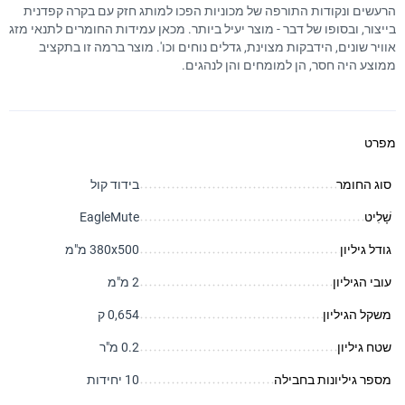
הרעשים ונקודות התורפה של מכוניות הפכו למותג חזק עם בקרה קפדנית
בייצור, ובסופו של דבר - מוצר יעיל ביותר. מכאן עמידות החומרים לתנאי מזג
אוויר שונים, הידבקות מצוינת, גדלים נוחים וכו'. מוצר ברמה זו בתקציב
ממוצע היה חסר, הן למומחים והן לנהגים.
מפרט
סוג החומר
בידוד קול
שָׁלִיט
EagleMute
גודל גיליון
380x500 מ"מ
עובי הגיליון
2 מ"מ
משקל הגיליון
0,654 ק
שטח גיליון
0.2 מ"ר
מספר גיליונות בחבילה
10 יחידות