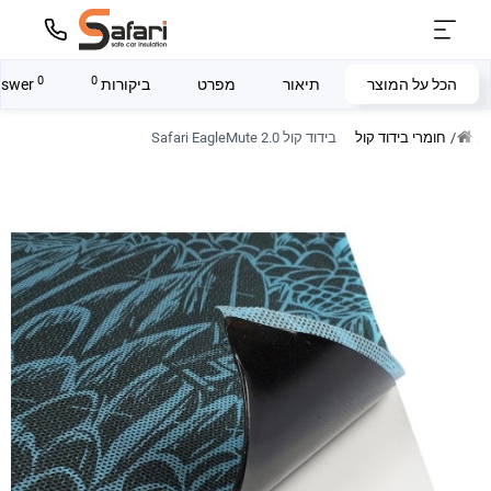
0
0
הכל על המוצר
תיאור
מפרט
ביקורות
answer
חומרי בידוד קול
בידוד קול Safari EagleMute 2.0