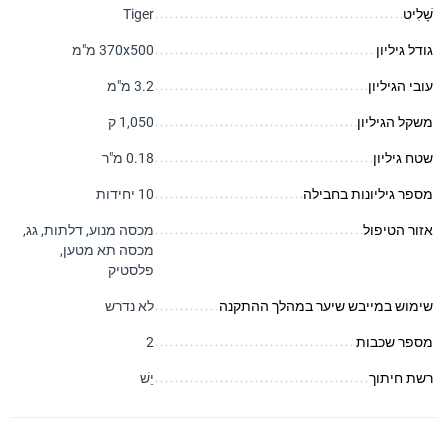
שָׁלִיט
Tiger
גודל גיליון
370x500 מ"מ
עובי הגיליון
3.2 מ"מ
משקל הגיליון
1,050 ק
שטח גיליון
0.18 מ"ר
מספר גיליונות בחבילה
10 יחידות
אזור הטיפול
מכסה מנוע, דלתות, גג,
מכסה תא מטען,
פלסטיק
שימוש במייבש שיער במהלך ההתקנה
לא נדרש
מספר שכבות
2
רשת חיתוך
יֵשׁ