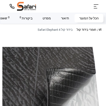
0
0
הכל על המוצר
תיאור
מפרט
ביקורות
answer
חומרי בידוד קול
בידוד קול Safari Elephant 4