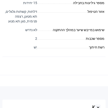
מספר גיליונות בחבילה
15 יחידות
אזור הטיפול
דלתות, קשתות גלגלים,
תא מטען, רצפה
פנימית, מגן תא מנוע
שימוש במייבש שיער במהלך ההתקנה
לא נדרש
מספר שכבות
2
רשת חיתוך
יֵשׁ
מֵידָע