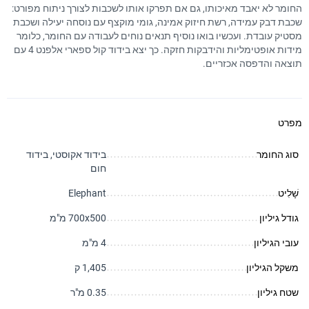
החומר לא יאבד מאיכותו, גם אם תפרקו אותו לשכבות לצורך ניתוח מפורט:
שכבת דבק עמידה, רשת חיזוק אמינה, גומי מוקצף עם נוסחה יעילה ושכבת
מסטיק עובדת. ועכשיו בואו נוסיף תנאים נוחים לעבודה עם החומר, כלומר
מידות אופטימליות והידבקות חזקה. כך יצא בידוד קול ספארי אלפנט 4 עם
תוצאה והדפסה אכזריים.
מפרט
סוג החומר
בידוד אקוסטי, בידוד
חום
שָׁלִיט
Elephant
גודל גיליון
700x500 מ"מ
עובי הגיליון
4 מ"מ
משקל הגיליון
1,405 ק
שטח גיליון
0.35 מ"ר